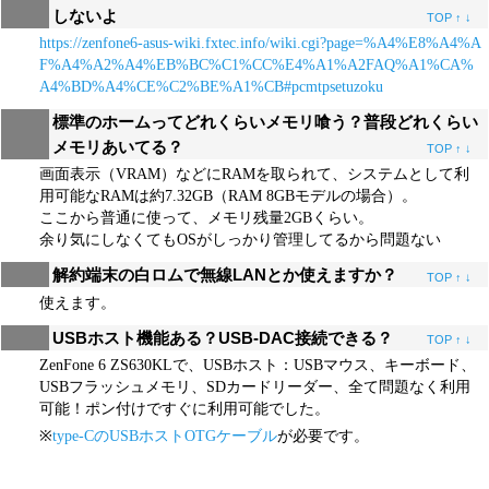
しないよ
TOP
↑
↓
https://zenfone6-asus-wiki.fxtec.info/wiki.cgi?page=%A4%E8%A4%A
F%A4%A2%A4%EB%BC%C1%CC%E4%A1%A2FAQ%A1%CA%
A4%BD%A4%CE%C2%BE%A1%CB#pcmtpsetuzoku
標準のホームってどれくらいメモリ喰う？普段どれくらい
メモリあいてる？
TOP
↑
↓
画面表示（VRAM）などにRAMを取られて、システムとして利
用可能なRAMは約7.32GB（RAM 8GBモデルの場合）。
ここから普通に使って、メモリ残量2GBくらい。
余り気にしなくてもOSがしっかり管理してるから問題ない
解約端末の白ロムで無線LANとか使えますか？
TOP
↑
↓
使えます。
USBホスト機能ある？USB-DAC接続できる？
TOP
↑
↓
ZenFone 6 ZS630KLで、USBホスト：USBマウス、キーボード、
USBフラッシュメモリ、SDカードリーダー、全て問題なく利用
可能！ポン付けですぐに利用可能でした。
※
type-CのUSBホストOTGケーブル
が必要です。