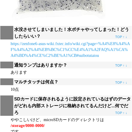
水没させてしまいました！水ポチャやってしまった！どう
したらいい？
TOP
↑
↓
https://zenfone6-asus-wiki.fxtec.info/wiki.cgi?page=%A4%E8%A4%A
F%A4%A2%A4%EB%BC%C1%CC%E4%A1%A2FAQ%A1%CA%
A4%BD%A4%CE%C2%BE%A1%CB#suibotutaiou
通知ランプはありますか？
TOP
↑
↓
あります
マルチタッチは何点？
TOP
↑
↓
10点
SDカードに保存されるように設定されているはずのデータ
がどれも内部ストレージに格納されてるんだけど...何でだ
ろ
TOP
↑
↓
ややこしいけど、microSDカードのディレクトリは
/storage/0000-0000/
です。