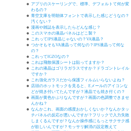
アプリのスケーリングで、標準、デフォルトて何が変
わるの？
青空文庫を明朝体フォントで表示した感じどうなの？
汚くない？
漫画や雑誌を表示したらどんな感じ？
このスマホの液晶パネルはどこ製？
これってIPS液晶じゃないの？VA液晶？
つかそもそもVA液晶って何なの？IPS液晶って何な
の？
これってIGZOなの？
これは飛散保護シートは貼ってますか？
これの液晶はゴリラガラスですか？ドラゴントレイル
ですか？
これ強化ガラスだから保護フィルムいらないよね？
店頭のホットモックを見ると、Eメールのアイコンな
どが焼き付いてたんですが？液晶でも焼き付くの？
画面が黄色かぶりなんですが？画面の色調整できませ
んかね？
なんかこれ、画面の感度おかしくないか？なんかタッ
チパネルの反応が悪いんですが？フリックで入力失敗
しまくるんですが？なんか操作感にもっとサクサク感
が欲しいんですが？モッサリ解消の設定教えて