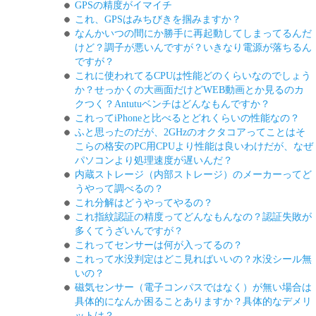
GPSの精度がイマイチ
これ、GPSはみちびきを掴みますか？
なんかいつの間にか勝手に再起動してしまってるんだ
けど？調子が悪いんですが？いきなり電源が落ちるん
ですが？
これに使われてるCPUは性能どのくらいなのでしょう
か？せっかくの大画面だけどWEB動画とか見るのカ
クつく？Antutuベンチはどんなもんですか？
これってiPhoneと比べるとどれくらいの性能なの？
ふと思ったのだが、2GHzのオクタコアってことはそ
こらの格安のPC用CPUより性能は良いわけだが、なぜ
パソコンより処理速度が遅いんだ？
内蔵ストレージ（内部ストレージ）のメーカーってど
うやって調べるの？
これ分解はどうやってやるの？
これ指紋認証の精度ってどんなもんなの？認証失敗が
多くてうざいんですが？
これってセンサーは何が入ってるの？
これって水没判定はどこ見ればいいの？水没シール無
いの？
磁気センサー（電子コンパスではなく）が無い場合は
具体的になんか困ることありますか？具体的なデメリ
ットは？