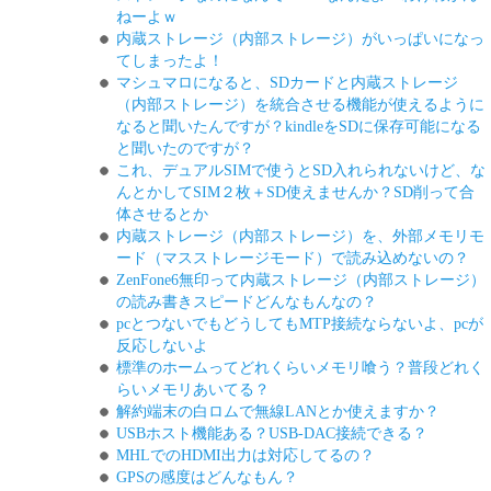
ねーよｗ
内蔵ストレージ（内部ストレージ）がいっぱいになっ
てしまったよ！
マシュマロになると、SDカードと内蔵ストレージ
（内部ストレージ）を統合させる機能が使えるように
なると聞いたんですが？kindleをSDに保存可能になる
と聞いたのですが？
これ、デュアルSIMで使うとSD入れられないけど、な
んとかしてSIM２枚＋SD使えませんか？SD削って合
体させるとか
内蔵ストレージ（内部ストレージ）を、外部メモリモ
ード（マスストレージモード）で読み込めないの？
ZenFone6無印って内蔵ストレージ（内部ストレージ）
の読み書きスピードどんなもんなの？
pcとつないでもどうしてもMTP接続ならないよ、pcが
反応しないよ
標準のホームってどれくらいメモリ喰う？普段どれく
らいメモリあいてる？
解約端末の白ロムで無線LANとか使えますか？
USBホスト機能ある？USB-DAC接続できる？
MHLでのHDMI出力は対応してるの？
GPSの感度はどんなもん？