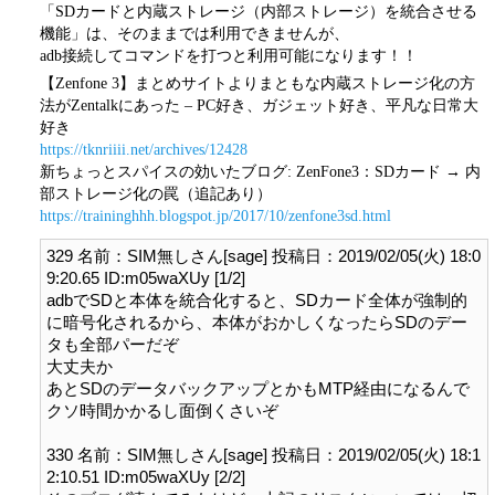
「SDカードと内蔵ストレージ（内部ストレージ）を統合させる
機能」は、そのままでは利用できませんが、
adb接続してコマンドを打つと利用可能になります！！
【Zenfone 3】まとめサイトよりまともな内蔵ストレージ化の方
法がZentalkにあった – PC好き、ガジェット好き、平凡な日常大
好き
https://tknriiii.net/archives/12428
新ちょっとスパイスの効いたブログ: ZenFone3：SDカード → 内
部ストレージ化の罠（追記あり）
https://traininghhh.blogspot.jp/2017/10/zenfone3sd.html
329 名前：SIM無しさん[sage] 投稿日：2019/02/05(火) 18:0
9:20.65 ID:m05waXUy [1/2]

adbでSDと本体を統合化すると、SDカード全体が強制的
に暗号化されるから、本体がおかしくなったらSDのデー
タも全部パーだぞ

大丈夫か

あとSDのデータバックアップとかもMTP経由になるんで
クソ時間かかるし面倒くさいぞ

330 名前：SIM無しさん[sage] 投稿日：2019/02/05(火) 18:1
2:10.51 ID:m05waXUy [2/2]
