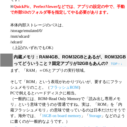
※
QuickPic、PerfectViewerなどでは、アプリの設定の中で、手動
で外部SDのフォルダ等を指定してやる必要があります。
本体内部ストレージのパスは、
/storage/emulated/0/
/mnt/sdcard/
/sdcard/
（上記のいずれでもOK）
内蔵メモリ：RAM4GB、ROM32GBとあるが、ROM32GB
ってどういうこと？固定アプリが32GBもあんの?
TOP
↑
↓
まず、「RAM」＝OSとアプリの実行領域。
そして「ROM」という表現がわかりづらいが、要するにフラッ
シュメモリのこと。（
フラッシュROM
）
PCで例えるとハードディスクに相当。
（一般的には、ROM=Read Only Memoryで「読み出し専用メモ
リ」という意味で使うのが普通ですね。実は、「ROM」を「内
蔵フラッシュメモリ」の意味で使っているのは日本だけだそうで
す。海外では、「
16GB on board memory
」「
Storage
」などのよう
に書くのが一般的なようです。）