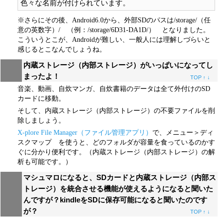
※さらにその後、Android6.0から、外部SDのパスは/storage/（任
意の英数字）/ （例：/storage/6D31-DA1D/） となりました。
こういうとこが、Androidが難しい、一般人には理解しづらいと
感じるとこなんでしょうね。
内蔵ストレージ（内部ストレージ）がいっぱいになってし
まったよ！
TOP
↑
↓
音楽、動画、自炊マンガ、自炊書籍のデータは全て外付けのSD
カードに移動。
そして、内蔵ストレージ（内部ストレージ）の不要ファイルを削
除しましょう。
X-plore File Manager（ファイル管理アプリ）
で、メニュー＞ディ
スクマップ を使うと、どのフォルダが容量を食っているのかす
ぐに分かり便利です。（内蔵ストレージ（内部ストレージ）の解
析も可能です。）
マシュマロになると、SDカードと内蔵ストレージ（内部ス
トレージ）を統合させる機能が使えるようになると聞いた
んですが？kindleをSDに保存可能になると聞いたのです
が？
TOP
↑
↓