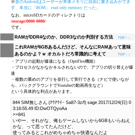
※
昔のAndroidはユーザーが本体メモリに自由に書き込みができ
ず、本当に「ROM」 read only memory だった。
なお、microSDカードのディレクトリは
/storage/0000-0000/
です。
RAMがDDR4なのか、DDR3なのか判別する方法
TOP
↑
↓
これRAMが6GBあるんだけど、そんなにRAMあって意味
あるのかよ？ｗ オカルトだろ常識的に考えて
TOP
↑
↓
・アプリの起動が爆速になる（OptiFlex機能）
・プロセスがなかなかキルされないので、アプリの切り替えが爆
速
・複数の重めのアプリを並行して実行できる（ナビで使いなが
ら、バックグラウンドでYoutubeの動画再生など）
という具体的な利点があります。
844 SIM無しさん (ｱｳｱｳｲｰ Sa87-3z/f) sage 2017/12/24(日) 0
3:16:55.49 ID:DwOTQyoAa

>>841

いやー、それがな、俺もゲームしないから6GBもいらねえ
かな、って思ってたんだけど、

使ってみるとこれがめちゃめちゃ快適なんだよ
