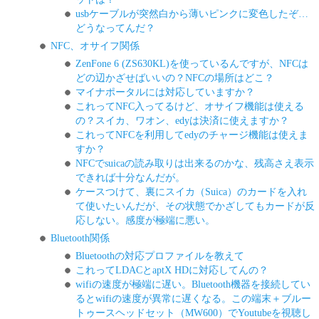
usbケーブルが突然白から薄いピンクに変色したぞ…
どうなってんだ？
NFC、オサイフ関係
ZenFone 6 (ZS630KL)を使っているんですが、NFCは
どの辺かざせばいいの？NFCの場所はどこ？
マイナポータルには対応していますか？
これってNFC入ってるけど、オサイフ機能は使える
の？スイカ、ワオン、edyは決済に使えますか？
これってNFCを利用してedyのチャージ機能は使えま
すか？
NFCでsuicaの読み取りは出来るのかな、残高さえ表示
できれば十分なんだが。
ケースつけて、裏にスイカ（Suica）のカードを入れ
て使いたいんだが、その状態でかざしてもカードが反
応しない。感度が極端に悪い。
Bluetooth関係
Bluetoothの対応プロファイルを教えて
これってLDACとaptX HDに対応してんの？
wifiの速度が極端に遅い。Bluetooth機器を接続してい
るとwifiの速度が異常に遅くなる。この端末＋ブルー
トゥースヘッドセット（MW600）でYoutubeを視聴し