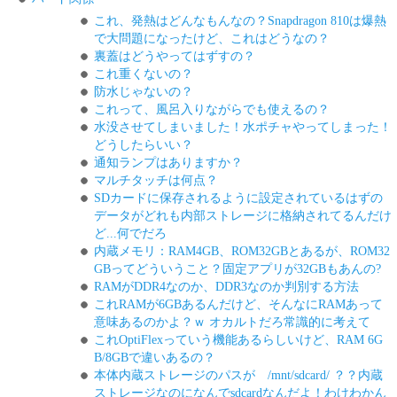
これ、発熱はどんなもんなの？Snapdragon 810は爆熱
で大問題になったけど、これはどうなの？
裏蓋はどうやってはずすの？
これ重くないの？
防水じゃないの？
これって、風呂入りながらでも使えるの？
水没させてしまいました！水ポチャやってしまった！
どうしたらいい？
通知ランプはありますか？
マルチタッチは何点？
SDカードに保存されるように設定されているはずの
データがどれも内部ストレージに格納されてるんだけ
ど...何でだろ
内蔵メモリ：RAM4GB、ROM32GBとあるが、ROM32
GBってどういうこと？固定アプリが32GBもあんの?
RAMがDDR4なのか、DDR3なのか判別する方法
これRAMが6GBあるんだけど、そんなにRAMあって
意味あるのかよ？ｗ オカルトだろ常識的に考えて
これOptiFlexっていう機能あるらしいけど、RAM 6G
B/8GBで違いあるの？
本体内蔵ストレージのパスが /mnt/sdcard/ ？？内蔵
ストレージなのになんでsdcardなんだよ！わけわかん