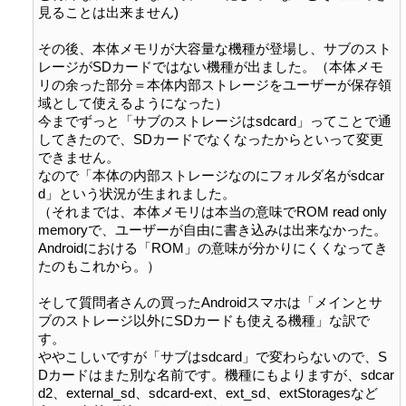
見ることは出来ません)

その後、本体メモリが大容量な機種が登場し、サブのスト
レージがSDカードではない機種が出ました。（本体メモ
リの余った部分＝本体内部ストレージをユーザーが保存領
域として使えるようになった）

今までずっと「サブのストレージはsdcard」ってことで通
してきたので、SDカードでなくなったからといって変更
できません。

なので「本体の内部ストレージなのにフォルダ名がsdcar
d」という状況が生まれました。

（それまでは、本体メモリは本当の意味でROM read only 
memoryで、ユーザーが自由に書き込みは出来なかった。
Androidにおける「ROM」の意味が分かりにくくなってき
たのもこれから。）

そして質問者さんの買ったAndroidスマホは「メインとサ
ブのストレージ以外にSDカードも使える機種」な訳で
す。

ややこしいですが「サブはsdcard」で変わらないので、S
Dカードはまた別な名前です。機種にもよりますが、sdcar
d2、external_sd、sdcard-ext、ext_sd、extStoragesなど