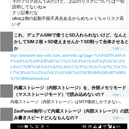
そのブログ読んでみたけど、上記のリスクについては一切
説明してないねｗ

クソ記事だな

ultraは例の起動不能不具合あるからめちゃくちゃリスク高
これ、デュアルSIMで使うとSD入れられないけど、なんと
かしてSIM２枚＋SD使えませんか？SD削って合体させると
か
TOP
↑
↓
http://zenfone6-asus-wiki.fxtec.info/wiki.cgi?page=%A4%E8%A4%A
F%A4%A2%A4%EB%BC%C1%CC%E4%A1%A2FAQ%A1%CA%
C4%CC%BF%AE%A1%A2%C4%CC%CF%C3%A1%A2%C5%C5%
C7%C8%A1%A2%A5%E1%A1%BC%A5%EB%B4%D8%B7%B8%
A1%CB#dualsimsdcard
内蔵ストレージ（内部ストレージ）を、外部メモリモード
（マスストレージモード）で読み込めないの？
TOP
↑
↓
内蔵ストレージ（内部ストレージ）はMTP接続しかできない。
ZenFone6無印って内蔵ストレージ（内部ストレージ）の読
み書きスピードどんなもんなの？
TOP
↑
↓