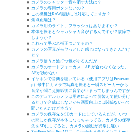
カメラのシャッター音を消す方法は？
カメラの専用ボタンないの？
この機種はRAW撮影には対応してますか？
焦点距離は？
カメラ用のライト、フラッシュはありますか？
本体を振るとシャカシャカ音がするんですが？故障で
しょうか？
これって手ぶれ補正ついてるの？
カメラの写真がモヤっとした感じになってきたんだけ
ど？
カメラ使うと波打つ気がするんだが
カメラのオートフォーカス AF が合わなくなった、
AFが効かない
イヤホンで音楽を聴いている（使用アプリはPoweram
p）最中にカメラで写真を撮ると一瞬スピーカーから
音楽が聞こえ撮影後に音楽が止まってしまうんですが
このデュアルカメラは用途によって切替えて使い分け
るだけで合成はしないから画質向上には関係ないって
聞いたんだけど本当？
カメラの保存先をSDカードにしているんだが、いつ
の間にか保存が本体になっちゃってる。カメラの保存
先をSDにしてると、カメラの起動が異常に遅い
ZenFone Max Pro M2に、Googleカメラをインストール