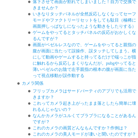
落下させて画面が割れてしまいました！自力で交換で
きませんか？
いきなりタッチパネルが全然反応しなくなってセーフ
モードやファクトリーリセットをしても駄目（極稀に
画面押しっぱなしになったような動きをしたりする）
ゲームをやってるとタッチパネルの反応がおかしくな
るんですが？
画面がベゼルレスなので、ゲームをやってると親指の
腹が画面に当たって誤操作、誤タッチしてしまう。横
にして動画やゲームすると持ってるだけで端っこが指
に触れるから反応しまくりなんだが。pubgやってると
薄いベゼルのお陰で左手親指の根本の腹が画面に当た
って視点移動が誤作動する
カメラ関係
フリップカメラはサードパーティのアプリでも活用で
きますか？
これってカメラ起き上がったまま落としたら簡単に壊
れるんじゃないの？
なんかカメラがユルくてブラブラになることがあるん
ですが？
これのカメラの画質どんなもんですか？作例は？
これのカメラの美人モードが凄いと聞いたのですが？