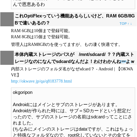
これOptiFlexっていう機能あるらしいけど、RAM 6GB/8G
Bで違いあるの？
TOP
↑
↓
RAM 6GBは10個まで登録可能。
RAM 8GBは15個まで登録可能。
管理人はRAM8GBのを使ってますが、もの凄く快適です。
本体内蔵ストレージのパスが /mnt/sdcard/ ？？内蔵スト
レージなのになんでsdcardなんだよ！わけわかんねーよｗ
TOP
↑
↓
内部ストレージのフォルダ名がなぜsdcard？ - Android | 【OKWA
VE】
http://okwave.jp/qa/q8183778.html
okgoripon

Androidにはメインとサブのストレージがあります。

Androidが作られた時には、サブ＝SDカードという想定だ
ったので、サブのストレージの名前はsdcardってことにさ
れました。

(ちなみにメインのストレージはdataですが、これはちょっ
と特殊なフォルダなので、root化していないとその全てを