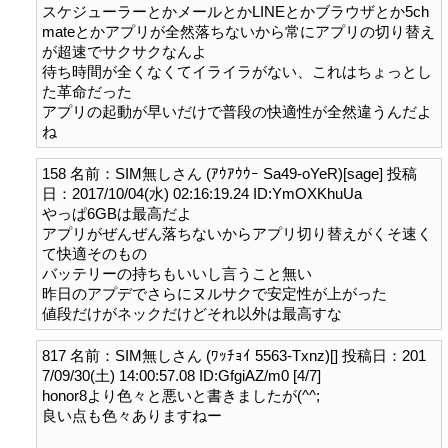
スケジューラーとかメールとかLINEとかブラウザとか5ch
mateとかアプリが全然落ちないから常にアプリの切り替え
が超速でサクサクなんよ

待ち時間が全くなくてイライラがない、これはちょっとし
た革命だった

アプリの起動が早いだけで普段の快適性が全然違うんだよ
158 名前：SIM無しさん (ｱｳｱｳｳｰ Sa49-oYeR)[sage] 投稿
日：2017/10/04(水) 02:16:19.24 ID:YmOXKhuUa

やっぱ6GBは最高だよ

アプリがぜんぜん落ちないからアプリ切り替えがくそ速く
て快適そのもの

バッテリーの持ちもいいし言うこと無い

昨日のアプデでさらにヌルサクで安定性が上がった

817 名前：SIM無しさん (ﾜｯﾁｮｲ 5563-Txnz)[] 投稿日：201
7/09/30(土) 14:00:57.08 ID:GfgiAZ/m0 [4/7]

honor8より色々と悪いと書きましたが(^^;

良い点も色々ありますねー
