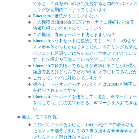
てると、回線をWiFiのみで接続すると動画のバッファ
リングが定期的に止まってしまいます。
Bluetoothの接続がうまくいかない
この機種はbluetooth DUNでカーナビに接続して渋滞
情報取得とかできるんでしょうか？
この機種、青歯キーボード使えますかね？
Bluetoothヘッドセットに接続しても、YouTubeの音が
スマホ本体からしか出てきません。ペアリングも済ん
でいますし通話などはちゃんとイヤホンでできていま
す。何か設定を間違えているのでしょうか？
Bluetoothで音楽聴いてると音が途切れることが結構な
頻度であるけどなんでだろ?wifiはオフにしてるんだが
これって、aptXに対応してますか？
機内モードをオンからオフにするとBluetoothが勝手に
有効化されるんですが
Bluetoothキーボードを使用しているが、＠マークキー
を押しても、別の文字が出る。＠マークを入力できな
い。
画面、モニタ関係
これってノッチあるけど、Youtubeを全画面表示させ
たらノッチ部分は欠けるの？自炊漫画を全画面表示さ
せたらノッチ部分は欠けるの？