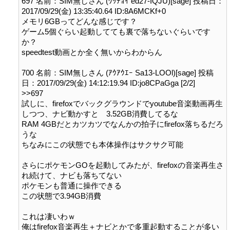
697 名前：SIM無しさん (ﾜｯﾁｮｲ ed27-IQJU)[sage] 投稿日：
2017/09/29(金) 13:35:40.64 ID:8A6MCKf+0

メモリ6GBってどんな感じです？

ゲーム5個ぐらい起動してても裏で落ちないぐらいです
か？

speedtest動画とか全く無いからわからん

700 名前：SIM無しさん (ｱｳｱｳｴｰ Sa13-LOOl)[sage] 投稿
日：2017/09/29(金) 14:12:19.94 ID:jo8CPaGga [2/2]

>>697

試しに、firefoxでバックグラウンドでyoutube音楽動画再生
しつつ、ナビ動かすと　3.52GB消費してるな

RAM 4GBだとカツカツでなんかの拍子にfirefox落ちるだろ
うな

ちなみにこの状態でも本体操作はサクサク可能

さらにポケモンGOを起動してみたが、firefoxの音楽再生さ
れ続けて、ナビも落ちてない

ポケモンも普通に操作できる

この状態で3.94GB消費

これは凄いわｗ

俺はfirefox音楽再生＋ナビとかで多重起動することが多い